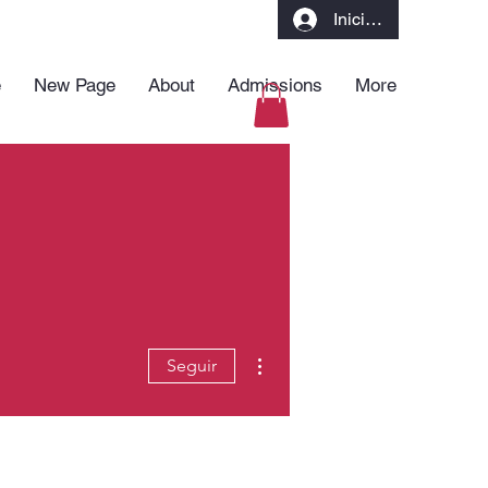
Iniciar sesión
e
New Page
About
Admissions
More
Más acciones
Seguir