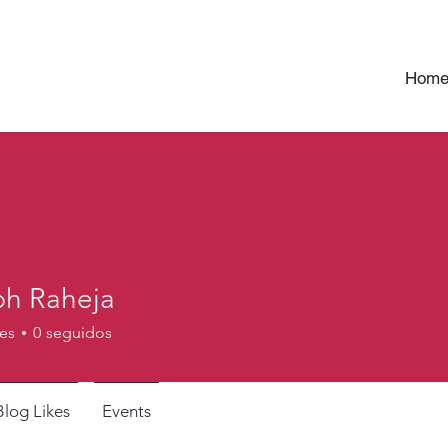
Hom
bh Raheja
es
0
seguidos
Blog Likes
Events